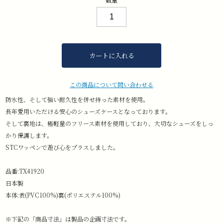
カートに入れる
この商品について問い合わせる
防水性、そして強い耐久性を併せ持った素材を使用。
長年愛用いただける安心のシューズケースとなっております。
そして裏地は、極軽量のフリース素材を使用しており、大切なシューズをしっ
かり保護します。
STCワッペンで遊び心をプラスしました。
品番:TX41920
日本製
本体:表(PVC100%)裏(ポリエステル100%)
※下記の「商品寸法」は製品の企画寸法です。