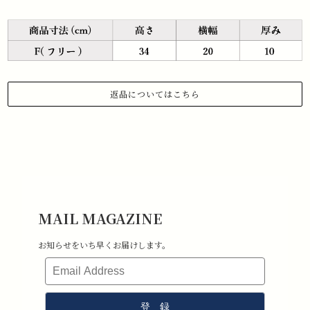
返品についてはこちら
1.商品到着から 3日以内にご連絡があった場合のみ、返品対応させていた
だきます。
下記メールアドレスまで、お名前、注文日、受注番号を記載の上、返品
したい旨ご連絡ください。
メールアドレス:information@stchristopher-sports.com
2.タグ・付属品がすべて揃っていて取り外しのないもの。 （タグを取り
外さないままご試着下さい）
3.新品未使用で、汚れ・破損・におい移りがないもの。
MAIL MAGAZINE
4.室内での試着のみ（屋外・ゴルフ場で使用したものは返品不可となり
ます）
お知らせをいち早くお届けします。
5.返品送料はお客様負担となります。その点ご了承ください。