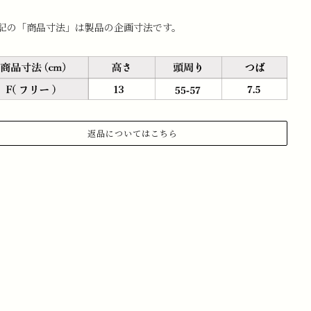
記の「商品寸法」は製品の企画寸法です。
返品についてはこちら
.商品到着から 3日以内にご連絡があった場合のみ、返品対応さ
ていただきます。
記メールアドレスまで、お名前、注文日、受注番号を記載の
、返品したい旨ご連絡ください。
ールアドレス:information@stchristopher-sports.com
.タグ・付属品がすべて揃っていて取り外しのないもの。 （タグ
取り外さないままご試着下さい）
.新品未使用で、汚れ・破損・におい移りがないもの。
.室内での試着のみ（屋外・ゴルフ場で使用したものは返品不可
なります）