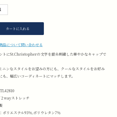
カートに入れる
商品について問い合わせる
ントにSt.Christopherの文字を銀糸刺繍した華やかなキャップで
ミニンなスタイルをお望みの方にも、クールなスタイルをお好み
にも、幅広いコーディネートにマッチします。
TL42810
/２wayストレッチ
製
：ポリエステル93％,ポリウレタン7％