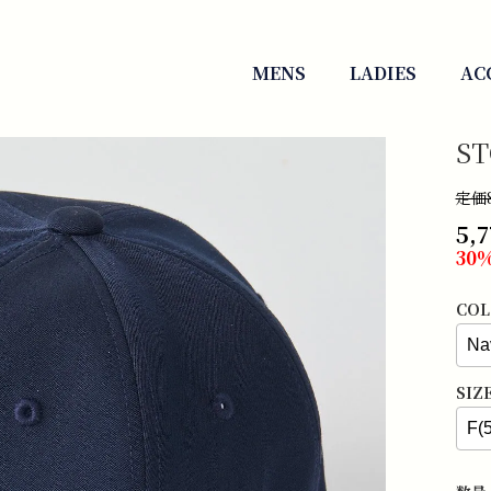
MENS
LADIES
AC
S
定価8
5,
30%
COL
SIZ