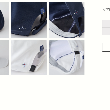
※下
1
せ
下
上
メ
2
を
3
4
と