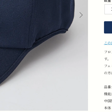
数量
この
フロ
す。
フェ
の方
品番:
機能
中国
本体