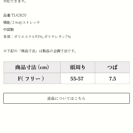
対応できます。
品番:TL42820
機能/２wayストレッチ
中国製
本体：ポリエステル93％,ポリウレタン7％
※下記の「商品寸法」は製品の企画寸法です。
返品についてはこちら
1.商品到着から 3日以内にご連絡があった場合のみ、返品対応させていた
だきます。
下記メールアドレスまで、お名前、注文日、受注番号を記載の上、返品
したい旨ご連絡ください。
メールアドレス:information@stchristopher-sports.com
2.タグ・付属品がすべて揃っていて取り外しのないもの。 （タグを取り