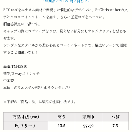
この商品について問い合わせる
STCロゴをエナメル素材で表現した個性的なデザインに、St.Christopherの文
字とクロスラインストーンを加え、さらに王冠ロゴをバックに。
洒落感満点の一品です。
キャップ内側にロゴテープをつけ、見えない部分にもオリジナリティを感じさ
せます。
シンプルなスタイルから遊び心あるコーディネートまで、幅広いシーンで活躍
すること間違いなし！
品番:TM42810
機能/２wayストレッチ
中国製
本体：ポリエステル93％,ポリウレタン7％
※下記の「商品寸法」は製品の企画寸法です。