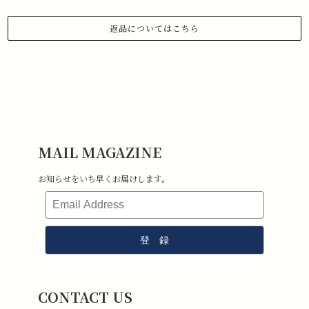
返品についてはこちら
1.商品到着から 3日以内にご連絡があった場合のみ、返品対応させていた
だきます。
下記メールアドレスまで、お名前、注文日、受注番号を記載の上、返品
したい旨ご連絡ください。
メールアドレス:information@stchristopher-sports.com
2.タグ・付属品がすべて揃っていて取り外しのないもの。 （タグを取り
外さないままご試着下さい）
3.新品未使用で、汚れ・破損・におい移りがないもの。
MAIL MAGAZINE
4.室内での試着のみ（屋外・ゴルフ場で使用したものは返品不可となり
ます）
お知らせをいち早くお届けします。
5.返品送料はお客様負担となります。その点ご了承ください。
CONTACT US