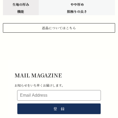
返品についてはこちら
1.商品到着から 3日以内にご連絡があった場合のみ、返品対応させていた
だきます。
下記メールアドレスまで、お名前、注文日、受注番号を記載の上、返品
したい旨ご連絡ください。
メールアドレス:information@stchristopher-sports.com
2.タグ・付属品がすべて揃っていて取り外しのないもの。 （タグを取り
外さないままご試着下さい）
3.新品未使用で、汚れ・破損・におい移りがないもの。
MAIL MAGAZINE
4.室内での試着のみ（屋外・ゴルフ場で使用したものは返品不可となり
ます）
お知らせをいち早くお届けします。
5.返品送料はお客様負担となります。その点ご了承ください。