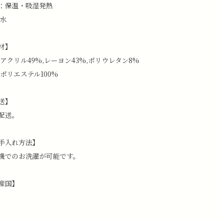
：保温・吸湿発熱
撥水
材】
:アクリル49%,レーヨン43%,ポリウレタン8%
:ポリエステル100%
送】
配送。
手入れ方法】
機でのお洗濯が可能です。
産国】