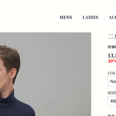
MENS
LADIES
AC
二
定価1
13
30%
COL
SIZ