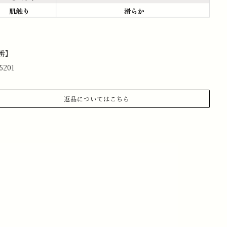
番】
5201
返品についてはこちら
.商品到着から 3日以内にご連絡があった場合のみ、返品対応さ
ていただきます。
記メールアドレスまで、お名前、注文日、受注番号を記載の
、返品したい旨ご連絡ください。
ールアドレス:information@stchristopher-sports.com
.タグ・付属品がすべて揃っていて取り外しのないもの。 （タグ
取り外さないままご試着下さい）
.新品未使用で、汚れ・破損・におい移りがないもの。
.室内での試着のみ（屋外・ゴルフ場で使用したものは返品不可
なります）