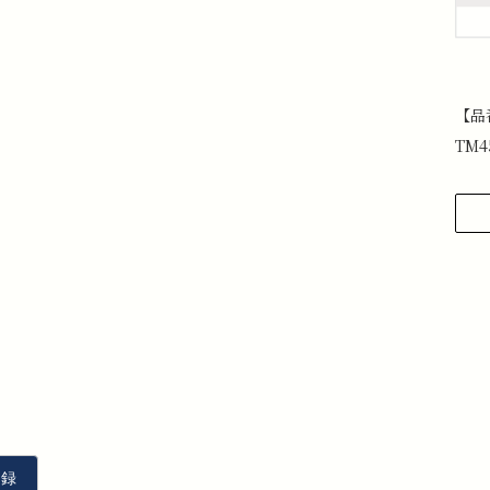
【品
TM4
1
せ
下
上
メ
2
を
3
4
と