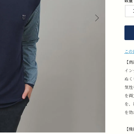
数量
この
【商
イン
ぬく
気性
を両
を、
を効
【機