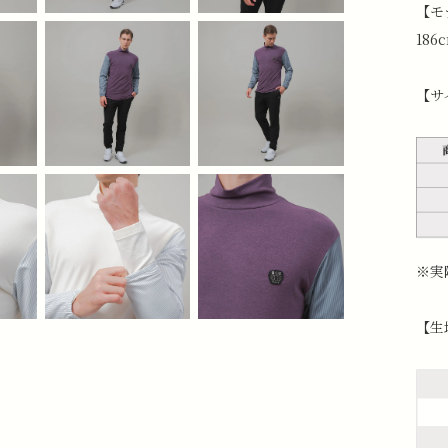
【モ
186
【サ
※実
【生