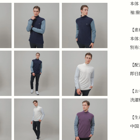
本体
袖:
【素
本体
別布
【配
即日
【お
洗濯
【生
中国