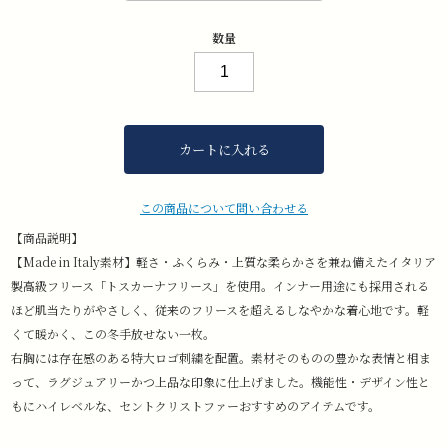
数量
カートに入れる
この商品について問い合わせる
【商品説明】
【Made in Italy素材】軽さ・ふくらみ・上質な柔らかさを兼ね備えたイタリア
製高級フリース「トスカーナフリース」を使用。インナー用途にも採用される
ほど肌当たりがやさしく、従来のフリースを超えるしなやかな着心地です。軽
くて暖かく、この冬手放せない一枚。
右胸には存在感のある特大ロゴ刺繍を配置。素材そのものの豊かな表情と相ま
って、ラグジュアリーかつ上品な印象に仕上げました。機能性・デザイン性と
もにハイレベルな、セントクリストファーおすすめのアイテムです。