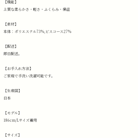
【機能】
上質な柔らかさ・軽さ・ふくらみ・保温
【素材】
本体：ポリエステル73%,ビスコース27%
【配送】
即日配送。
【お手入れ方法】
ご家庭で手洗い洗濯可能です。
【生産国】
日本
【モデル】
186cm/Lサイズ着用
【サイズ】