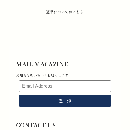
返品についてはこちら
1.商品到着から 3日以内にご連絡があった場合のみ、返品対応させていた
だきます。
下記メールアドレスまで、お名前、注文日、受注番号を記載の上、返品
したい旨ご連絡ください。
メールアドレス:information@stchristopher-sports.com
2.タグ・付属品がすべて揃っていて取り外しのないもの。 （タグを取り
外さないままご試着下さい）
3.新品未使用で、汚れ・破損・におい移りがないもの。
MAIL MAGAZINE
4.室内での試着のみ（屋外・ゴルフ場で使用したものは返品不可となり
ます）
お知らせをいち早くお届けします。
5.返品送料はお客様負担となります。その点ご了承ください。
CONTACT US