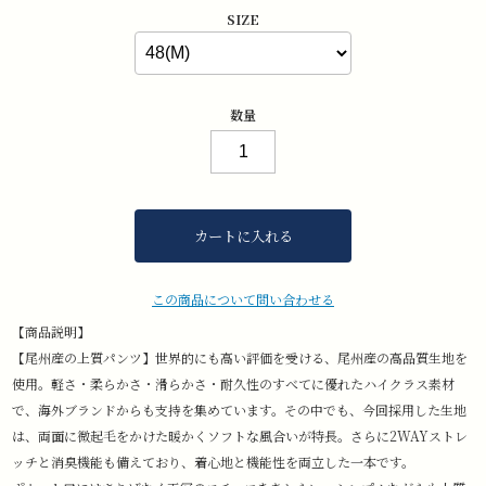
SIZE
数量
カートに入れる
この商品について問い合わせる
【商品説明】
【尾州産の上質パンツ】世界的にも高い評価を受ける、尾州産の高品質生地を
使用。軽さ・柔らかさ・滑らかさ・耐久性のすべてに優れたハイクラス素材
で、海外ブランドからも支持を集めています。その中でも、今回採用した生地
は、両面に微起毛をかけた暖かくソフトな風合いが特長。さらに2WAYストレ
ッチと消臭機能も備えており、着心地と機能性を両立した一本です。