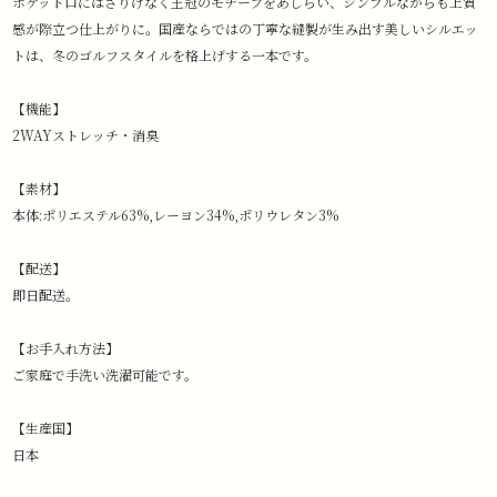
ポケット口にはさりげなく王冠のモチーフをあしらい、シンプルながらも上質
感が際立つ仕上がりに。国産ならではの丁寧な縫製が生み出す美しいシルエッ
トは、冬のゴルフスタイルを格上げする一本です。
【機能】
2WAYストレッチ・消臭
【素材】
本体:ポリエステル63%,レーヨン34%,ポリウレタン3%
【配送】
即日配送。
【お手入れ方法】
ご家庭で手洗い洗濯可能です。
【生産国】
日本