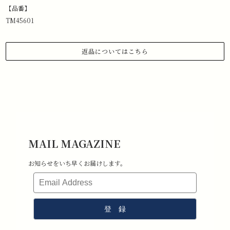
【品番】
TM45601
返品についてはこちら
1.商品到着から 3日以内にご連絡があった場合のみ、返品対応させていた
だきます。
下記メールアドレスまで、お名前、注文日、受注番号を記載の上、返品
したい旨ご連絡ください。
メールアドレス:information@stchristopher-sports.com
2.タグ・付属品がすべて揃っていて取り外しのないもの。 （タグを取り
外さないままご試着下さい）
3.新品未使用で、汚れ・破損・におい移りがないもの。
MAIL MAGAZINE
4.室内での試着のみ（屋外・ゴルフ場で使用したものは返品不可となり
ます）
お知らせをいち早くお届けします。
5.返品送料はお客様負担となります。その点ご了承ください。