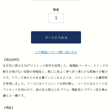
数量
カートに入れる
この商品について問い合わせる
【商品説明】
全方位に伸びる360°ストレッチ素材を採用した、高機能パーカー。スイングの
動きを妨げない抜群の伸縮性と、肌に心地よく寄り添う滑らかな肌触りが魅力
です。ラウンド後もそのまま着ていたくなるような、ストレスフリーな着用感
を実現しました。フードにはアイコニックな柄を配し、コードにはカラフルな
アクセントを効かせて、品のある遊び心をプラス。機能性とデザイン性を兼ね
備えた一着です。
【機能】