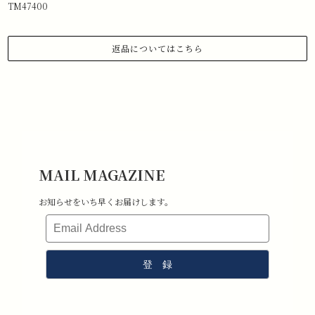
TM47400
返品についてはこちら
1.商品到着から 3日以内にご連絡があった場合のみ、返品対応させていた
だきます。
下記メールアドレスまで、お名前、注文日、受注番号を記載の上、返品
したい旨ご連絡ください。
メールアドレス:information@stchristopher-sports.com
2.タグ・付属品がすべて揃っていて取り外しのないもの。 （タグを取り
外さないままご試着下さい）
3.新品未使用で、汚れ・破損・におい移りがないもの。
MAIL MAGAZINE
4.室内での試着のみ（屋外・ゴルフ場で使用したものは返品不可となり
ます）
お知らせをいち早くお届けします。
5.返品送料はお客様負担となります。その点ご了承ください。