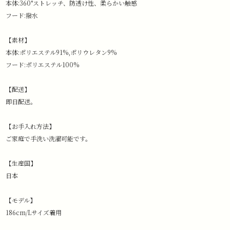
本体:360°ストレッチ、防透け性、柔らかい触感
フード:撥水
【素材】
本体:ポリエステル91%,ポリウレタン9%
フード:ポリエステル100%
【配送】
即日配送。
【お手入れ方法】
ご家庭で手洗い洗濯可能です。
【生産国】
日本
【モデル】
186cm/Lサイズ着用