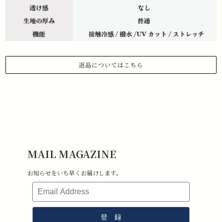
返品についてはこちら
1.商品到着から 3日以内にご連絡があった場合のみ、返品対応させていた
だきます。
下記メールアドレスまで、お名前、注文日、受注番号を記載の上、返品
したい旨ご連絡ください。
メールアドレス:information@stchristopher-sports.com
2.タグ・付属品がすべて揃っていて取り外しのないもの。 （タグを取り
外さないままご試着下さい）
3.新品未使用で、汚れ・破損・におい移りがないもの。
MAIL MAGAZINE
4.室内での試着のみ（屋外・ゴルフ場で使用したものは返品不可となり
ます）
お知らせをいち早くお届けします。
5.返品送料はお客様負担となります。その点ご了承ください。