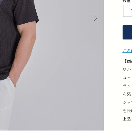
数量
この
【商
やわ
コッ
ラン
を感
ジッ
も快
上品