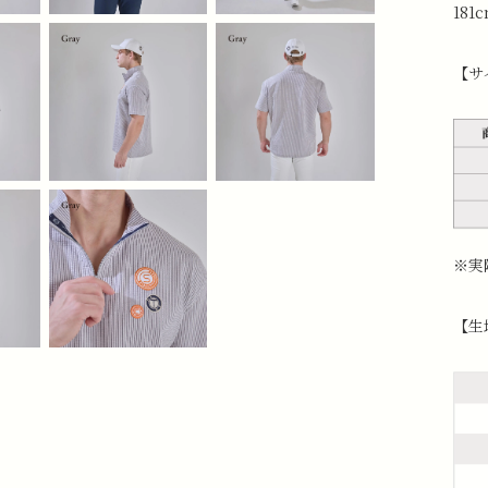
181
【サ
※実
【生