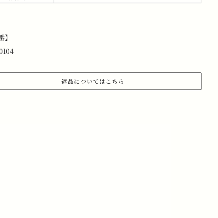
番】
0104
返品についてはこちら
.商品到着から 3日以内にご連絡があった場合のみ、返品対応さ
ていただきます。
記メールアドレスまで、お名前、注文日、受注番号を記載の
、返品したい旨ご連絡ください。
ールアドレス:information@stchristopher-sports.com
.タグ・付属品がすべて揃っていて取り外しのないもの。 （タグ
取り外さないままご試着下さい）
.新品未使用で、汚れ・破損・におい移りがないもの。
.室内での試着のみ（屋外・ゴルフ場で使用したものは返品不可
なります）
.返品送料はお客様負担となります。その点ご了承ください。