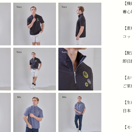
【機
着心
【素
コッ
【配
即日
【お
ご家
【生
日本
【モ