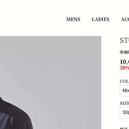
MENS
LADIES
AC
S
定価1
10
30%
COL
SIZ