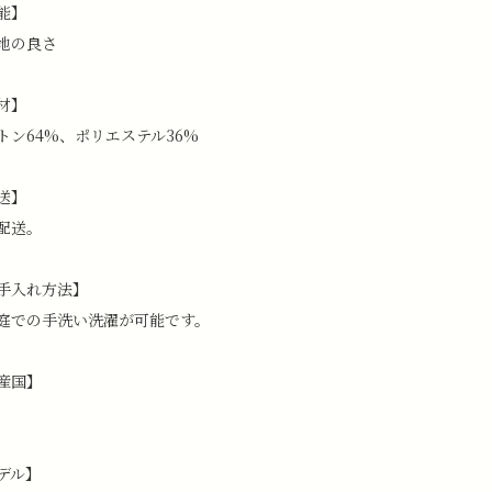
能】
地の良さ
材】
トン64%、ポリエステル36%
送】
配送。
手入れ方法】
庭での手洗い洗濯が可能です。
産国】
デル】