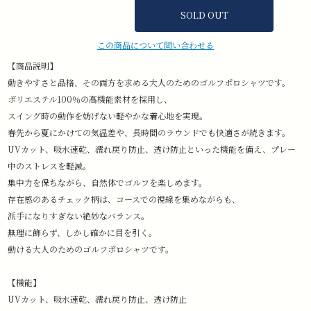
SOLD OUT
この商品について問い合わせる
【商品説明】
動きやすさと品格、その両方を求める大人のためのゴルフポロシャツです。
ポリエステル100％の高機能素材を採用し、
スイング時の動作を妨げない軽やかな着心地を実現。
春先から夏にかけての気温差や、長時間のラウンドでも快適さが続きます。
UVカット、吸水速乾、濡れ戻り防止、透け防止といった機能を備え、プレー
中のストレスを軽減。
集中力を保ちながら、自然体でゴルフを楽しめます。
存在感のあるチェック柄は、コースでの視線を集めながらも、
派手になりすぎない絶妙なバランス。
無理に飾らず、しかし確かに目を引く。
動ける大人のためのゴルフポロシャツです。
【機能】
UVカット、吸水速乾、濡れ戻り防止、透け防止