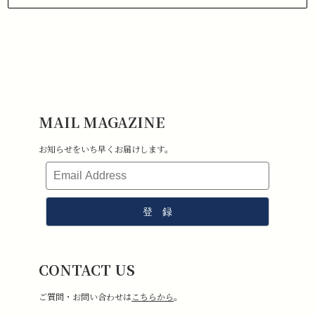
1.商品到着から 3日以内にご連絡があった場合のみ、返品対応させていた
だきます。
下記メールアドレスまで、お名前、注文日、受注番号を記載の上、返品
したい旨ご連絡ください。
メールアドレス:information@stchristopher-sports.com
2.タグ・付属品がすべて揃っていて取り外しのないもの。 （タグを取り
外さないままご試着下さい）
3.新品未使用で、汚れ・破損・におい移りがないもの。
MAIL MAGAZINE
4.室内での試着のみ（屋外・ゴルフ場で使用したものは返品不可となり
ます）
お知らせをいち早くお届けします。
5.返品送料はお客様負担となります。その点ご了承ください。
CONTACT US
ご質問・お問い合わせは
こちらから
。