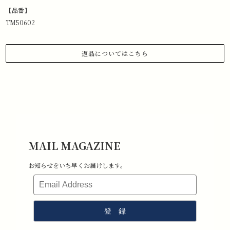
【品番】
TM50602
返品についてはこちら
1.商品到着から 3日以内にご連絡があった場合のみ、返品対応させていた
だきます。
下記メールアドレスまで、お名前、注文日、受注番号を記載の上、返品
したい旨ご連絡ください。
メールアドレス:information@stchristopher-sports.com
2.タグ・付属品がすべて揃っていて取り外しのないもの。 （タグを取り
外さないままご試着下さい）
3.新品未使用で、汚れ・破損・におい移りがないもの。
MAIL MAGAZINE
4.室内での試着のみ（屋外・ゴルフ場で使用したものは返品不可となり
ます）
お知らせをいち早くお届けします。
5.返品送料はお客様負担となります。その点ご了承ください。