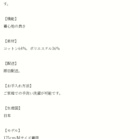
す。
【機能】
着心地の良さ
【素材】
コットン64%、ポリエステル36%
【配送】
即日配送。
【お手入れ方法】
ご家庭での手洗い洗濯が可能です。
【生産国】
日本
【モデル】
175cm/Mサイズ着用