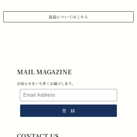
返品についてはこちら
1.商品到着から 3日以内にご連絡があった場合のみ、返品対応させていた
だきます。
下記メールアドレスまで、お名前、注文日、受注番号を記載の上、返品
したい旨ご連絡ください。
メールアドレス:information@stchristopher-sports.com
2.タグ・付属品がすべて揃っていて取り外しのないもの。 （タグを取り
外さないままご試着下さい）
3.新品未使用で、汚れ・破損・におい移りがないもの。
MAIL MAGAZINE
4.室内での試着のみ（屋外・ゴルフ場で使用したものは返品不可となり
ます）
お知らせをいち早くお届けします。
5.返品送料はお客様負担となります。その点ご了承ください。
CONTACT US