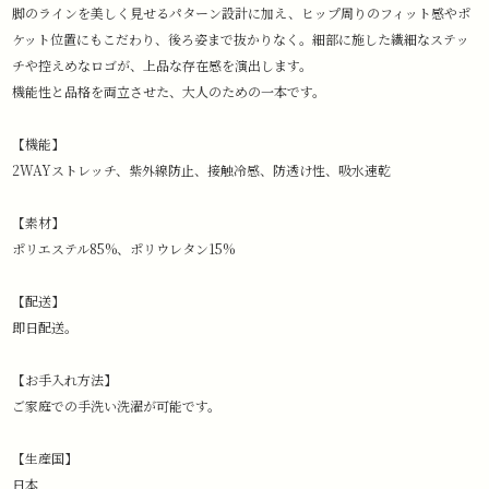
脚のラインを美しく見せるパターン設計に加え、ヒップ周りのフィット感やポ
ケット位置にもこだわり、後ろ姿まで抜かりなく。細部に施した繊細なステッ
チや控えめなロゴが、上品な存在感を演出します。
機能性と品格を両立させた、大人のための一本です。
【機能】
2WAYストレッチ、紫外線防止、接触冷感、防透け性、吸水速乾
【素材】
ポリエステル85%、ポリウレタン15%
【配送】
即日配送。
【お手入れ方法】
ご家庭での手洗い洗濯が可能です。
【生産国】
日本