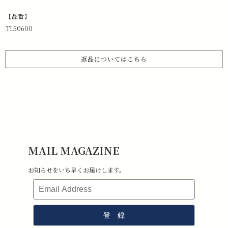
【品番】
TL50600
返品についてはこちら
1.商品到着から 3日以内にご連絡があった場合のみ、返品対応させていた
だきます。
下記メールアドレスまで、お名前、注文日、受注番号を記載の上、返品
したい旨ご連絡ください。
メールアドレス:information@stchristopher-sports.com
2.タグ・付属品がすべて揃っていて取り外しのないもの。 （タグを取り
外さないままご試着下さい）
3.新品未使用で、汚れ・破損・におい移りがないもの。
MAIL MAGAZINE
4.室内での試着のみ（屋外・ゴルフ場で使用したものは返品不可となり
ます）
お知らせをいち早くお届けします。
5.返品送料はお客様負担となります。その点ご了承ください。