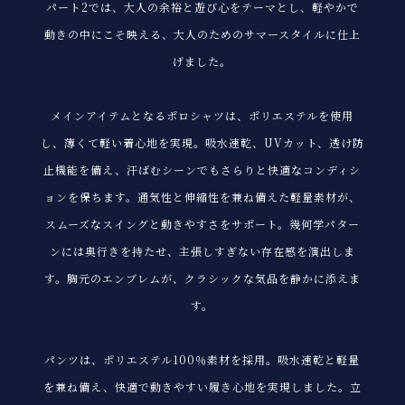
パート2では、大人の余裕と遊び心をテーマとし、軽やかで
動きの中にこそ映える、大人のためのサマースタイルに仕上
げました。
メインアイテムとなるポロシャツは、ポリエステルを使用
し、薄くて軽い着心地を実現。吸水速乾、UVカット、透け防
止機能を備え、汗ばむシーンでもさらりと快適なコンディシ
ョンを保ちます。通気性と伸縮性を兼ね備えた軽量素材が、
スムーズなスイングと動きやすさをサポート。幾何学パター
ンには奥行きを持たせ、主張しすぎない存在感を演出しま
す。胸元のエンブレムが、クラシックな気品を静かに添えま
す。
パンツは、ポリエステル100％素材を採用。吸水速乾と軽量
を兼ね備え、快適で動きやすい履き心地を実現しました。立